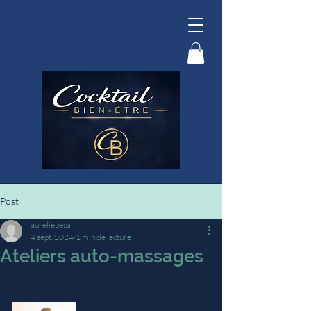
Post
aureliepecal
4 sept. 2024
1 min de lecture
Ateliers auto-massages