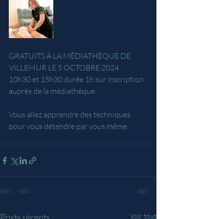
GRATUITS À LA MÉDIATHÈQUE DE 
VILLEMUR LE 5 OCTOBRE 2024 . 
10h30 et 15h30 durée 1h sur inscription 
auprès de la médiathèque. 
Vous allez apprendre des techniques 
pour vous détendre par vous même. 
Posts récents
Voir tout