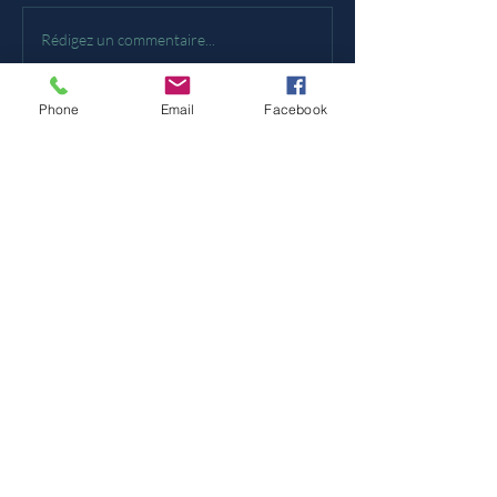
Marché de Noel chateau
Rédigez un commentaire...
La loge
Phone
Email
Facebook
Contact
07 77 34 13 59
aurelie.pecal@gmail.com
Cocktail Bien être