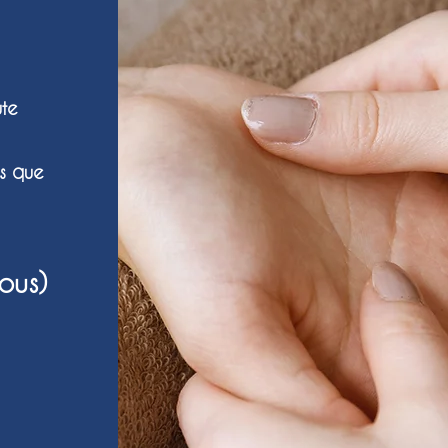
ute
ès que
ous)