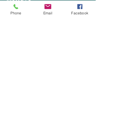
Message
Phone
Email
Facebook
Envoyer
Contact
07 77 34 13 59