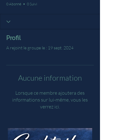
0 Abonné
0 Suivi
Profil
A rejoint le groupe le : 19 sept. 2024
Aucune information
Lorsque ce membre ajoutera des
informations sur lui-même, vous les
verrez ici.